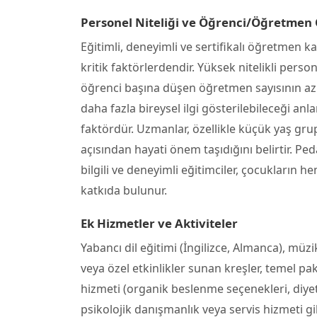
Personel Niteliği ve Öğrenci/Öğretmen
Eğitimli, deneyimli ve sertifikalı öğretmen k
kritik faktörlerdendir. Yüksek nitelikli perso
öğrenci başına düşen öğretmen sayısının az
daha fazla bireysel ilgi gösterilebileceği anl
faktördür. Uzmanlar, özellikle küçük yaş gru
açısından hayati önem taşıdığını belirtir. P
bilgili ve deneyimli eğitimciler, çocukları
katkıda bulunur.
Ek Hizmetler ve Aktiviteler
Yabancı dil eğitimi (İngilizce, Almanca), müz
veya özel etkinlikler sunan kreşler, temel pa
hizmeti (organik beslenme seçenekleri, diye
psikolojik danışmanlık veya servis hizmeti gib