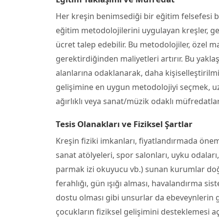
Her kreşin benimsediği bir eğitim felsefesi 
eğitim metodolojilerini uygulayan kreşler, 
ücret talep edebilir. Bu metodolojiler, özel ma
gerektirdiğinden maliyetleri artırır. Bu yakla
alanlarına odaklanarak, daha kişiselleştiri
gelişimine en uygun metodolojiyi seçmek, uzu
ağırlıklı veya sanat/müzik odaklı müfredatlar
Tesis Olanakları ve Fiziksel Şartlar
Kreşin fiziki imkanları, fiyatlandırmada öneml
sanat atölyeleri, spor salonları, uyku odala
parmak izi okuyucu vb.) sunan kurumlar doğal
ferahlığı, gün ışığı alması, havalandırma si
dostu olması gibi unsurlar da ebeveynlerin göz
çocukların fiziksel gelişimini desteklemesi a