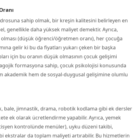
 Oranı
adrosuna sahip olmak, bir kreşin kalitesini belirleyen en
nel, genellikle daha yüksek maliyet demektir. Ayrıca,
 olması (düşük öğrenci/öğretmen oranı), her çocuğa
amına gelir ki bu da fiyatları yukarı çeken bir başka
pları için bu oranın düşük olmasının çocuk gelişimi
edagojik formasyona sahip, çocuk psikolojisi konusunda
n hem akademik hem de sosyal-duygusal gelişimine olumlu
ik, bale, jimnastik, drama, robotik kodlama gibi ek dersler
kete ek olarak ücretlendirme yapabilir. Ayrıca, yemek
tisyen kontrolünde menüler), uyku düzeni takibi,
i ekstralar da toplam maliyeti artırabilir. Bu hizmetlerin