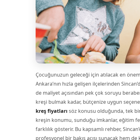
Çocuğunuzun geleceği için atılacak en öneml
Ankara’nın hızla gelişen ilçelerinden Sinca
de maliyet açısından pek çok soruyu beraberin
kreşi bulmak kadar, bütçenize uygun seçen
kreş fiyatları
söz konusu olduğunda, tek bir 
kreşin konumu, sunduğu imkanlar, eğitim fel
farklılık gösterir. Bu kapsamlı rehber, Sinca
profesyonel bir bakış açısı sunacak hem de ko