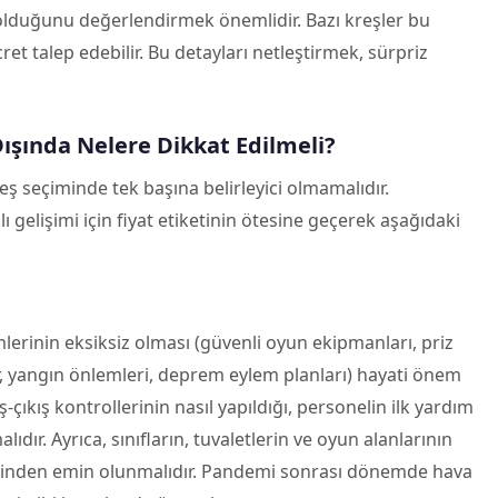
lduğunu değerlendirmek önemlidir. Bazı kreşler bu
cret talep edebilir. Bu detayları netleştirmek, sürpriz
ışında Nelere Dikkat Edilmeli?
reş seçiminde tek başına belirleyici olmamalıdır.
gelişimi için fiyat etiketinin ötesine geçerek aşağıdaki
lerinin eksiksiz olması (güvenli oyun ekipmanları, priz
ar, yangın önlemleri, deprem eylem planları) hayati önem
çıkış kontrollerinin nasıl yapıldığı, personelin ilk yardım
ıdır. Ayrıca, sınıfların, tuvaletlerin ve oyun alanlarının
iğinden emin olunmalıdır. Pandemi sonrası dönemde hava