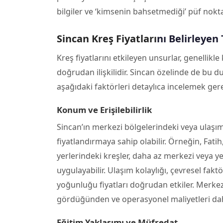
bilgiler ve ‘kimsenin bahsetmediği’ püf nokta
Sincan Kreş Fiyatları
nı Belirleyen
Kreş fiyatlarını etkileyen unsurlar, genellikl
doğrudan ilişkilidir. Sincan özelinde de bu du
aşağıdaki faktörleri detaylıca incelemek gere
Konum ve Erişilebilirlik
Sincan’ın merkezi bölgelerindeki veya ulaşım
fiyatlandırmaya sahip olabilir. Örneğin, Fat
yerlerindeki kreşler, daha az merkezi veya yen
uygulayabilir. Ulaşım kolaylığı, çevresel fakt
yoğunluğu fiyatları doğrudan etkiler. Merkez
gördüğünden ve operasyonel maliyetleri daha
Eğitim Yaklaşımı ve Müfredat