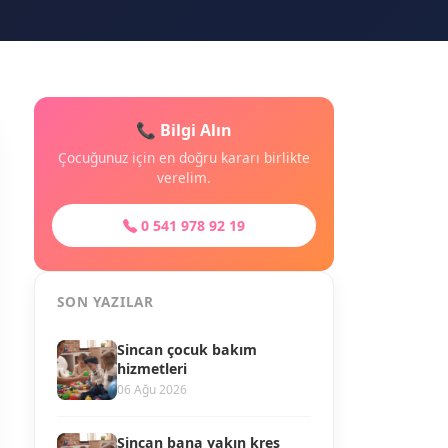
📞 Bilgi Alın
Çocuğunuz için en doğru kararı birlikte
verelim.
0 541 978 92 19
SON YAZILAR
Sincan çocuk bakım
hizmetleri
06 Ağu 2026
Sincan bana yakın kreş