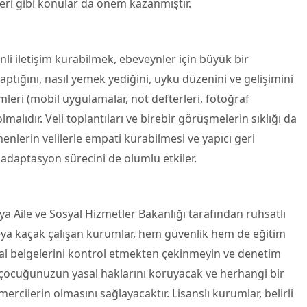
leri gibi konular da önem kazanmıştır.
li iletişim kurabilmek, ebeveynler için büyük bir
tığını, nasıl yemek yediğini, uyku düzenini ve gelişimini
leri (mobil uygulamalar, not defterleri, fotoğraf
alıdır. Veli toplantıları ve birebir görüşmelerin sıklığı da
enlerin velilerle empati kurabilmesi ve yapıcı geri
adaptasyon sürecini de olumlu etkiler.
eya Aile ve Sosyal Hizmetler Bakanlığı tarafından ruhsatlı
eya kaçak çalışan kurumlar, hem güvenlik hem de eğitim
yasal belgelerini kontrol etmekten çekinmeyin ve denetim
e çocuğunuzun yasal haklarını koruyacak ve herhangi bir
cilerin olmasını sağlayacaktır. Lisanslı kurumlar, belirli