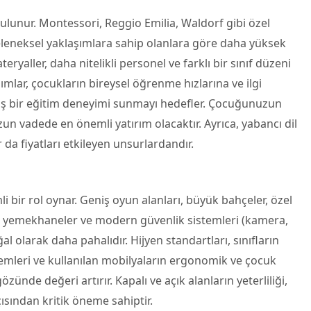
bulunur. Montessori, Reggio Emilia, Waldorf gibi özel
geleneksel yaklaşımlara sahip olanlara göre daha yüksek
teryaller, daha nitelikli personel ve farklı bir sınıf düzeni
şımlar, çocukların bireysel öğrenme hızlarına ve ilgi
lmiş bir eğitim deneyimi sunmayı hedefler. Çocuğunuzun
n vadede en önemli yatırım olacaktır. Ayrıca, yabancı dil
 da fiyatları etkileyen unsurlardandır.
i bir rol oynar. Geniş oyun alanları, büyük bahçeler, özel
rı, yemekhaneler ve modern güvenlik sistemleri (kamera,
 olarak daha pahalıdır. Hijyen standartları, sınıfların
stemleri ve kullanılan mobilyaların ergonomik ve çocuk
ünde değeri artırır. Kapalı ve açık alanların yeterliliği,
çısından kritik öneme sahiptir.