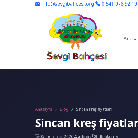
info@sevgibahcesi.org
0 541 978 92 19
Anasa
Anasayfa
Blog
Sincan kreş fiyatları
Sincan kreş fiyatlar
05 Temmuz 2026
admin
8 dk okuma