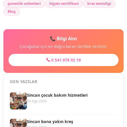
guvenlik onlemleri
hijyen sertifikasi
kres temizligi
Blog
📞 Bilgi Alın
Çocuğunuz için en doğru kararı birlikte verelim.
0 541 978 92 19
SON YAZILAR
Sincan çocuk bakım hizmetleri
06 Ağu 2026
Sincan bana yakın kreş