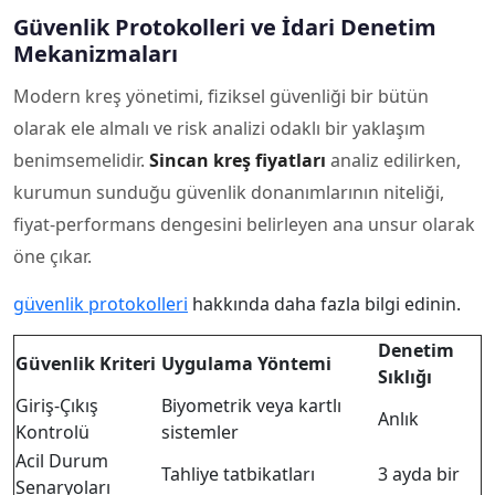
Güvenlik Protokolleri ve İdari Denetim
Mekanizmaları
Modern kreş yönetimi, fiziksel güvenliği bir bütün
olarak ele almalı ve risk analizi odaklı bir yaklaşım
benimsemelidir.
Sincan kreş fiyatları
analiz edilirken,
kurumun sunduğu güvenlik donanımlarının niteliği,
fiyat-performans dengesini belirleyen ana unsur olarak
öne çıkar.
güvenlik protokolleri
hakkında daha fazla bilgi edinin.
Denetim
Güvenlik Kriteri
Uygulama Yöntemi
Sıklığı
Giriş-Çıkış
Biyometrik veya kartlı
Anlık
Kontrolü
sistemler
Acil Durum
Tahliye tatbikatları
3 ayda bir
Senaryoları