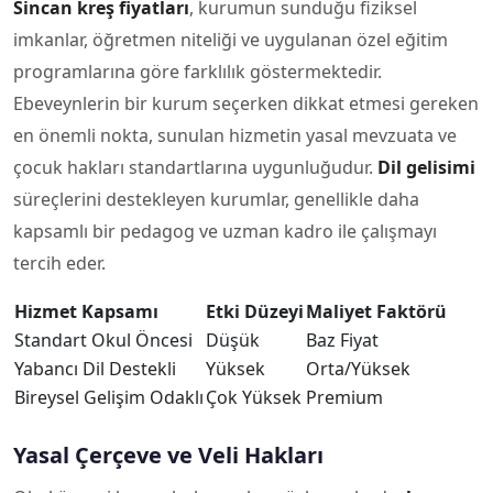
Sincan kreş fiyatları
, kurumun sunduğu fiziksel
imkanlar, öğretmen niteliği ve uygulanan özel eğitim
programlarına göre farklılık göstermektedir.
Ebeveynlerin bir kurum seçerken dikkat etmesi gereken
en önemli nokta, sunulan hizmetin yasal mevzuata ve
çocuk hakları standartlarına uygunluğudur.
Dil gelisimi
süreçlerini destekleyen kurumlar, genellikle daha
kapsamlı bir pedagog ve uzman kadro ile çalışmayı
tercih eder.
Hizmet Kapsamı
Etki Düzeyi
Maliyet Faktörü
Standart Okul Öncesi
Düşük
Baz Fiyat
Yabancı Dil Destekli
Yüksek
Orta/Yüksek
Bireysel Gelişim Odaklı
Çok Yüksek
Premium
Yasal Çerçeve ve Veli Hakları